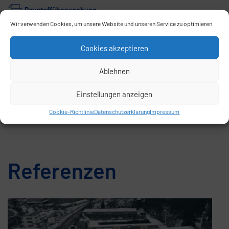
Baustoffüberwachung
Wir verwenden Cookies, um unsere Website und unseren Service zu optimieren.
Rezyklierte Gesteinskörnungen für Beton EN 12620
Cookies akzeptieren
Zertifikat der Konformität der werkseigenen
Produktionskontrolle
Ablehnen
Urkunde CO2-Einsparung 2023
Einstellungen anzeigen
Cookie-Richtlinie
Datenschutzerklärung
Impressum
Referenzen